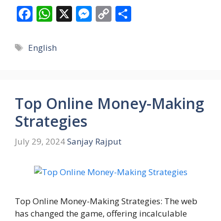
F
W
X
M
C
S
ac
h
e
o
h
e
at
ss
p
ar
Tags
English
b
s
e
y
e
o
A
n
Li
o
p
g
n
Top Online Money-Making
k
p
er
k
Strategies
July 29, 2024
Sanjay Rajput
Top Online Money-Making Strategies: The web
has changed the game, offering incalculable