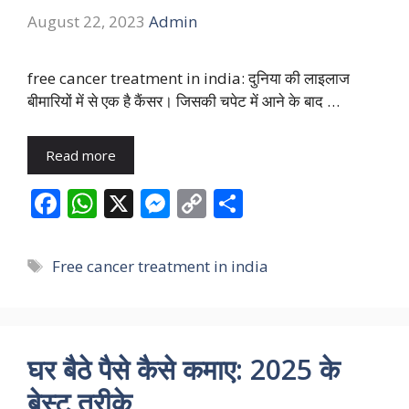
August 22, 2023
Admin
free cancer treatment in india: दुनिया की लाइलाज
बीमारियों में से एक है कैंसर। जिसकी चपेट में आने के बाद …
Read more
F
W
X
M
C
S
ac
h
e
o
h
e
at
ss
p
ar
Tags
Free cancer treatment in india
b
s
e
y
e
o
A
n
Li
o
p
g
n
घर बैठे पैसे कैसे कमाए: 2025 के
k
p
er
k
बेस्ट तरीके