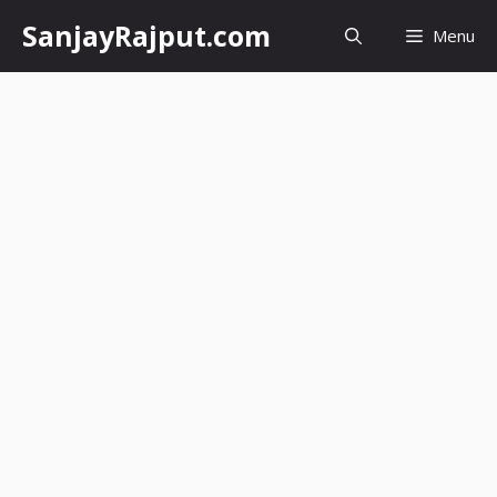
Skip
SanjayRajput.com
Menu
to
content