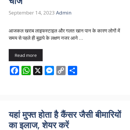
चीजें
September 14, 2023
Admin
आजकल खराब लाइफस्टाइल और गलत खान पान के कारण लोगों में
समय से पहले ही बुढ़ापे के लक्षण नजर आने …
Read more
F
W
X
M
C
S
ac
h
e
o
h
e
at
ss
p
ar
b
s
e
y
e
o
A
n
Li
यहां मुफ्त होता है कैंसर जैसी बीमारियों
o
p
g
n
का इलाज, शेयर करें
k
p
er
k