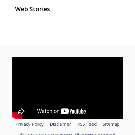
Web Stories
ghar baithe online paise kaise
how to make money online for
How To Speed Up Laptop?
kamaye
free
Privacy Policy
Disclaimer
RSS Feed
Sitemap