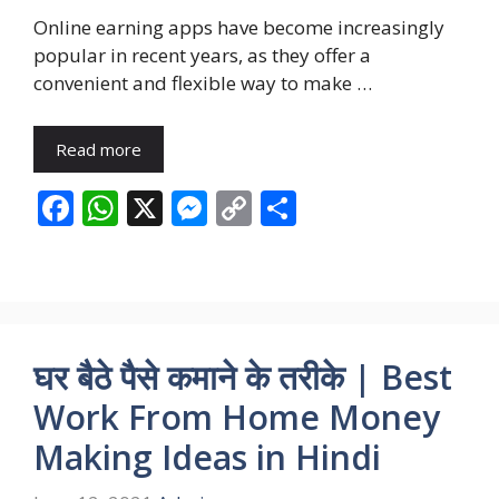
Online earning apps have become increasingly
popular in recent years, as they offer a
convenient and flexible way to make …
Read more
F
W
X
M
C
S
ac
h
e
o
h
e
at
ss
p
ar
b
s
e
y
e
o
A
n
Li
घर बैठे पैसे कमाने के तरीके | Best
o
p
g
n
Work From Home Money
k
p
er
k
Making Ideas in Hindi