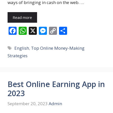
ways of bringing in cash on the web. …
Read more
F
W
X
M
C
S
ac
h
e
o
h
e
at
ss
p
ar
Tags
English
,
Top Online Money-Making
b
s
e
y
e
Strategies
o
A
n
Li
o
p
g
n
k
p
er
k
Best Online Earning App in
2023
September 20, 2023
Admin