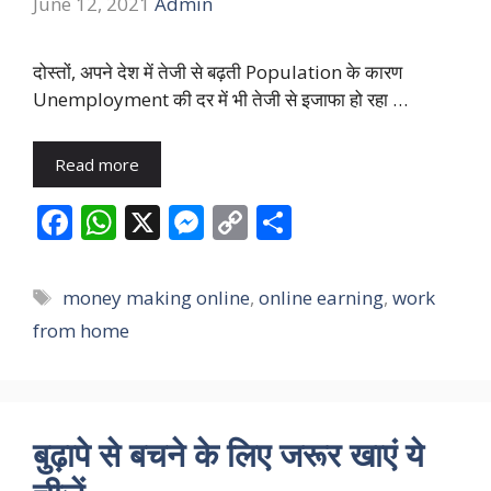
June 12, 2021
Admin
दोस्तों, अपने देश में तेजी से बढ़ती Population के कारण
Unemployment की दर में भी तेजी से इजाफा हो रहा …
Read more
F
W
X
M
C
S
ac
h
e
o
h
e
at
ss
p
ar
Tags
money making online
,
online earning
,
work
b
s
e
y
e
from home
o
A
n
Li
o
p
g
n
k
p
er
k
बुढ़ापे से बचने के लिए जरूर खाएं ये