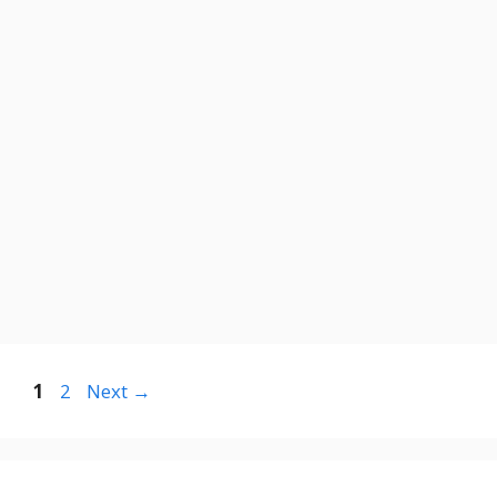
Page
Page
1
2
Next
→