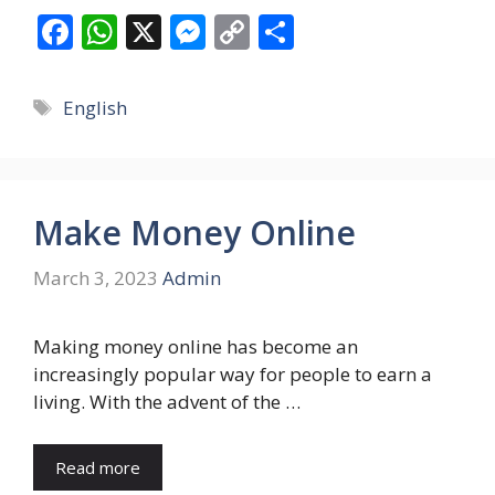
F
W
X
M
C
S
ac
h
e
o
h
e
at
ss
p
ar
Tags
English
b
s
e
y
e
o
A
n
Li
o
p
g
n
Make Money Online
k
p
er
k
March 3, 2023
Admin
Making money online has become an
increasingly popular way for people to earn a
living. With the advent of the …
Read more