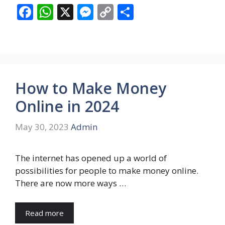
F
W
X
M
C
S
ac
h
e
o
h
e
at
ss
p
ar
b
s
e
y
e
o
A
n
Li
How to Make Money
o
p
g
n
Online in 2024
k
p
er
k
May 30, 2023
Admin
The internet has opened up a world of
possibilities for people to make money online.
There are now more ways …
Read more