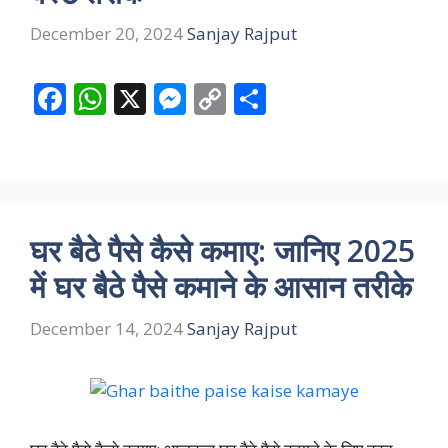
December 20, 2024
Sanjay Rajput
F
W
X
M
C
S
ac
h
e
o
h
e
at
ss
p
ar
b
s
e
y
e
o
A
n
Li
घर बैठे पैसे कैसे कमाए: जानिए 2025
o
p
g
n
में घर बैठे पैसे कमाने के आसान तरीके
k
p
er
k
December 14, 2024
Sanjay Rajput