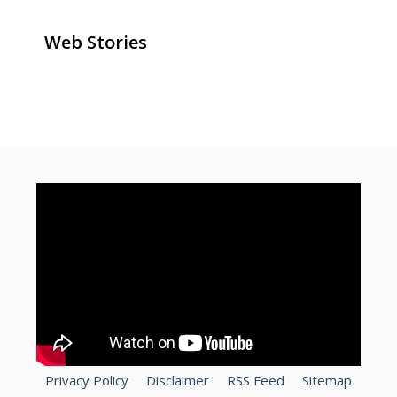
Web Stories
ghar baithe online paise kaise
how to make money online for
How To Speed Up Laptop?
kamaye
free
Privacy Policy
Disclaimer
RSS Feed
Sitemap