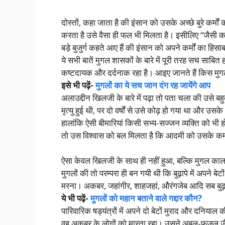
दोस्तों, कहा जाता है की इंसान को उसके अच्छे बुरे कर्म
करता है उसे वैसा ही फल भी मिलता है। इसीलिए “जैसी
बड़े बुजुर्ग कहते आए हैं की इंसान को अपने कर्मों का हि
ये सभी बातें मुगल शासकों के बारे में पूरी तरह सच साबि
कष्टदायक और दर्दनाक रहा है। आइए जानते हैं किस मु
इसे भी पढ़ें-
मुगलों का ये सच जान दंग रह जायेंगे आप
अलाउद्दीन खिलजी के बारे में पढ़ा तो पता चला की उसे बहुत
मृत्यु हुई थी, पर दो वर्षों से उसे कोढ़ हो गया था और उसक
हालांकि ऐसी बीमारियां किसी सभ्य-सज्जन व्यक्ति को भी ह
तो उस विश्वास को बल मिलता है कि आदमी को उसके कर्म
ऐसा केवल खिलजी के साथ ही नहीं हुआ, बल्कि मुगल काल
मुगलों की तो परम्परा ही बन गयी थी कि बुढ़ापे में अपने 
मरना। अकबर, जहांगीर, शाहजहां, औरंगजेब आदि सब बुढ़ापे 
ये भी पढ़ें-
मुगलों को महान बताने वाले गद्दार कौन?
पारिवारिक षड्यंत्रों में अपने दो बेटों मुराद और दनिय
वह अकबर के लोगों को मारता रहा। उसने अबुल-फजल ज