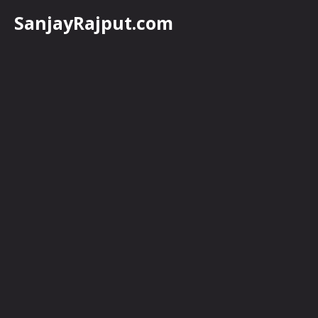
Skip
SanjayRajput.com
to
content