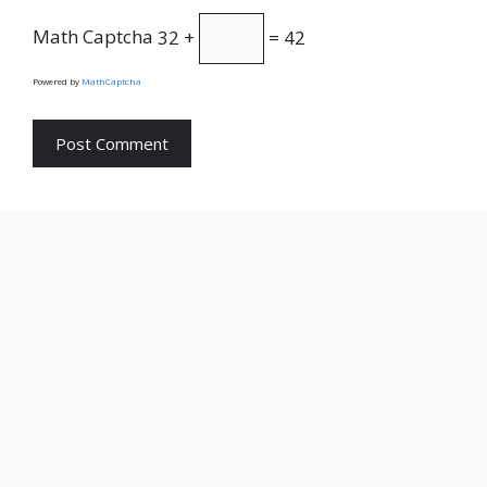
Math Captcha
32 +
= 42
Powered by
MathCaptcha