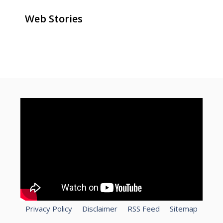
Web Stories
ghar baithe online paise kaise
how to make money online for
How To Speed Up Laptop?
kamaye
free
Privacy Policy
Disclaimer
RSS Feed
Sitemap