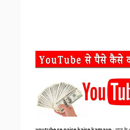
youtube se paise kaise kamaye
: आज के d