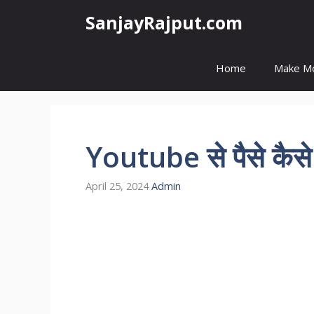
Skip
SanjayRajput.com
to
content
Home
Make M
Youtube से पैसे कैसे
April 25, 2024
Admin