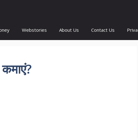
oney
Webstories
About Us
Contact Us
Priva
 कमाएं?