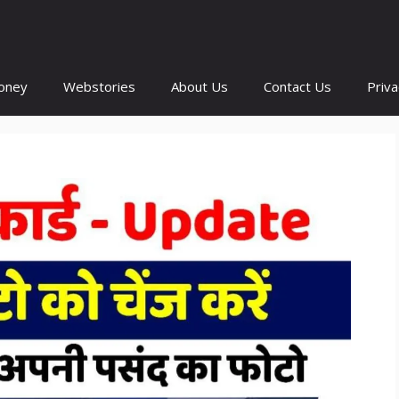
oney
Webstories
About Us
Contact Us
Priva