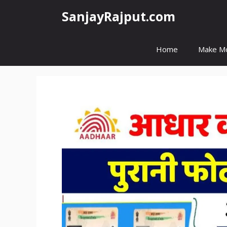
Skip
SanjayRajput.com
to
content
Home
Make M