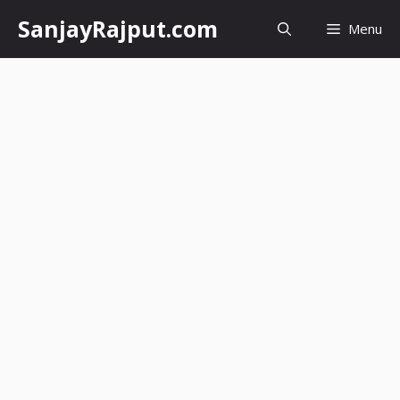
Skip
SanjayRajput.com
Menu
to
content