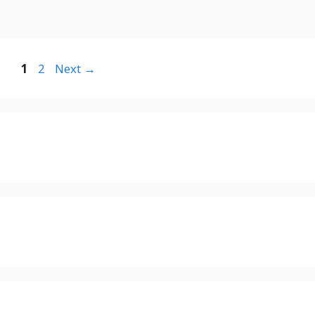
Page
Page
1
2
Next
→