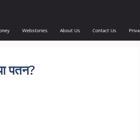
oney
Webstories
About Us
Contact Us
Priva
या पतन?