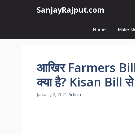
Skip
SanjayRajput.com
to
content
Home
Make M
आखिर Farmers Bill 
क्या है? Kisan Bill स
January 2, 2021
Admin