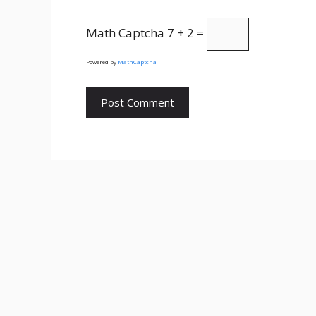
Math Captcha
7 + 2 =
Powered by
MathCaptcha