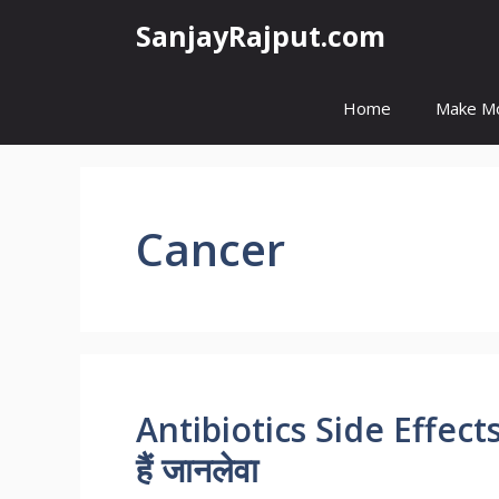
Skip
SanjayRajput.com
to
content
Home
Make M
Cancer
Antibiotics Side Effects 
हैं जानलेवा