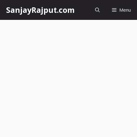
Skip
SanjayRajput.com
Menu
to
content