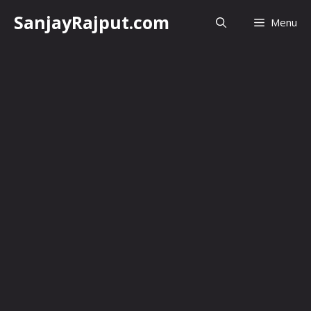
Skip
SanjayRajput.com
Menu
to
content