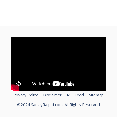
how to make money online for
How To Speed Up Laptop?
kamaye
free
Privacy Policy
Disclaimer
RSS Feed
Sitemap
©2024 SanjayRajput.com. All Rights Reserved