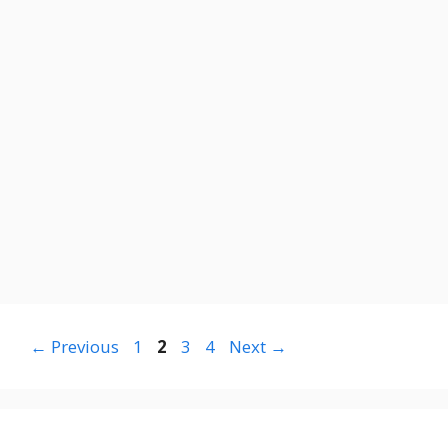
Page
Page
Page
Page
←
Previous
1
2
3
4
Next
→