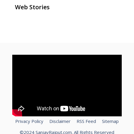
Web Stories
ghar baithe online paise kaise
how to make money online for
How To Speed Up Laptop?
kamaye
free
Privacy Policy
Disclaimer
RSS Feed
Sitemap
©2024 SanjayRajput.com. All Rights Reserved