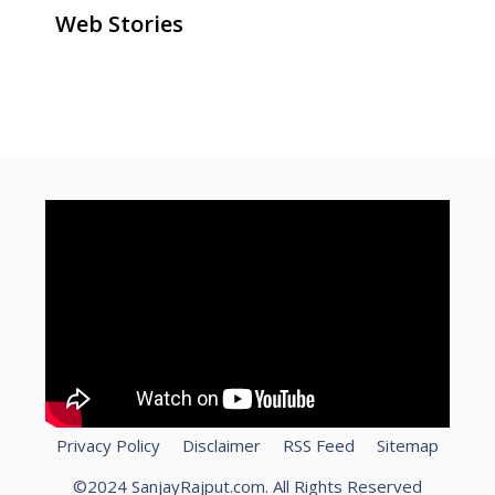
Web Stories
ghar baithe online paise kaise
how to make money online for
How To Speed Up Laptop?
kamaye
free
Privacy Policy
Disclaimer
RSS Feed
Sitemap
©2024 SanjayRajput.com. All Rights Reserved