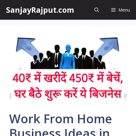
Skip
SanjayRajput.com
Menu
to
content
Work From Home
Business Ideas in