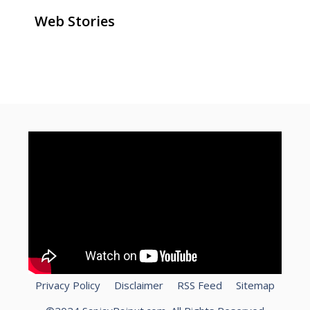
Web Stories
ghar baithe online paise kaise
how to make money online for
How To Speed Up Laptop?
kamaye
free
Privacy Policy
Disclaimer
RSS Feed
Sitemap