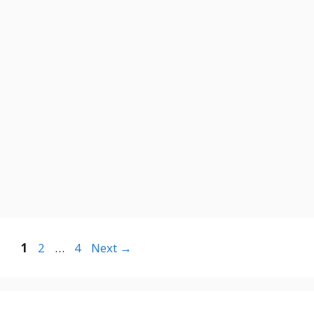
Page
Page
Page
1
2
…
4
Next
→