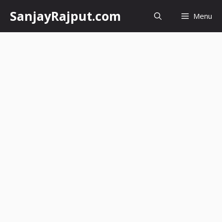
Skip
SanjayRajput.com
Menu
to
content