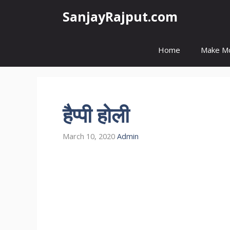
Skip
SanjayRajput.com
to
content
Home
Make M
हैप्पी होली
March 10, 2020
Admin