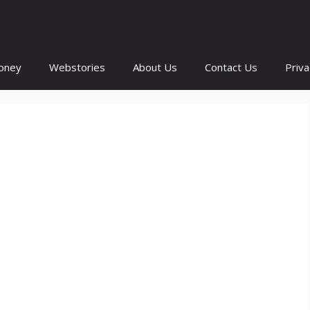
oney
Webstories
About Us
Contact Us
Priva