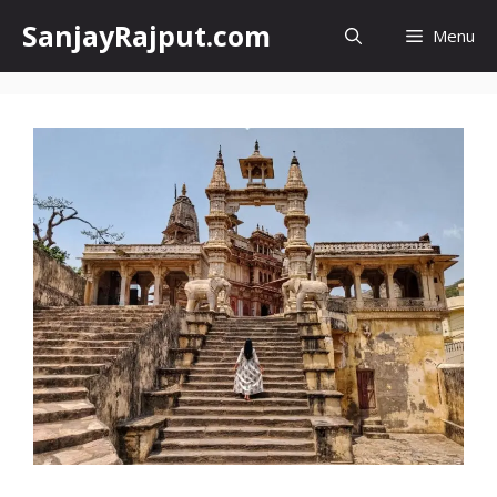
Skip
SanjayRajput.com
Menu
to
content