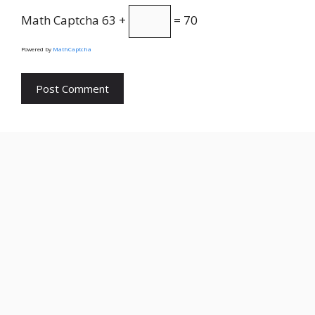
Math Captcha
63 +
= 70
Powered by
MathCaptcha