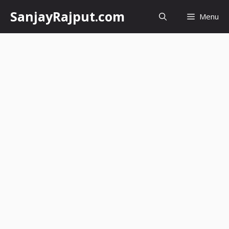
Skip
SanjayRajput.com
Menu
to
content