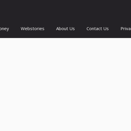
oney
Webstories
About Us
Contact Us
Priva