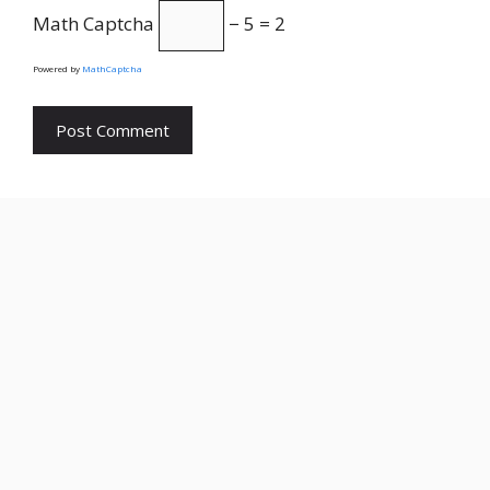
Math Captcha
− 5 = 2
Powered by
MathCaptcha