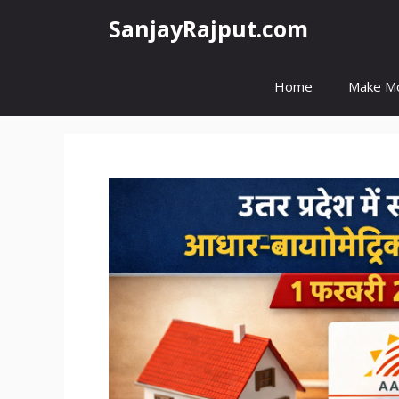
Skip
SanjayRajput.com
to
content
Home
Make M