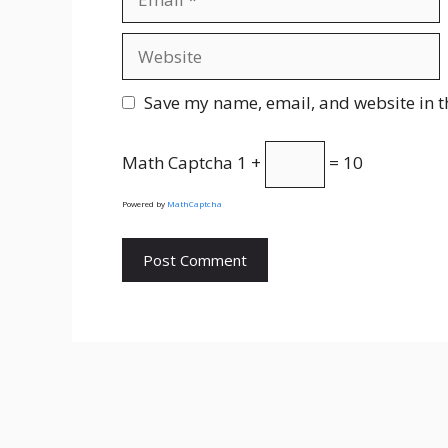
Website
Save my name, email, and website in t
Math Captcha
1 +
= 10
Powered by
MathCaptcha