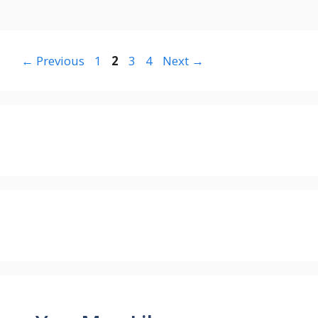
Page
Page
Page
Page
←
Previous
1
2
3
4
Next
→